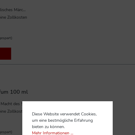
isches Märc...
ine Zollkosten
espart)
rfum 100 ml
 Macht des Son...
ine Zollkosten
Diese Website verwendet Cookies,
um eine bestmögliche Erfahrung
bieten zu können.
espart)
Mehr Informationen ...