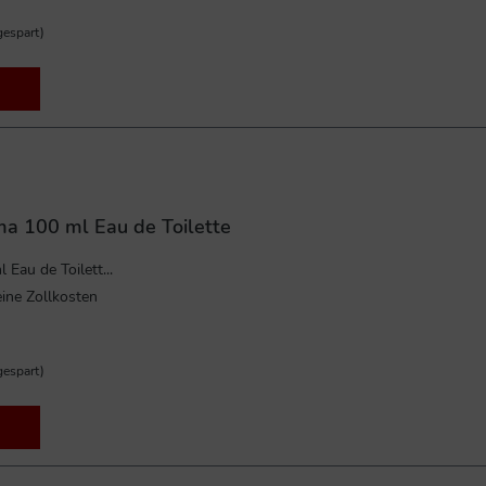
espart)
a 100 ml Eau de Toilette
Eau de Toilett...
ine Zollkosten
espart)