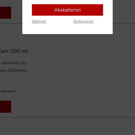
Akzeptieren
Ablehnen
Konfigurieren
rfum 200 ml
ltimative Go...
ine Zollkosten
 gespart)