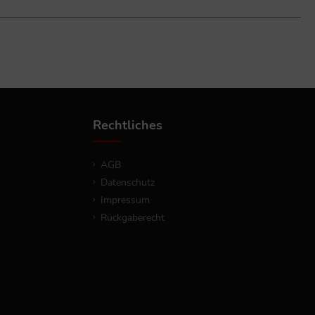
 Beauty.Produktdetails:Marke: Yves Saint Laurent
(Aromatic Woody / Fougère)Für Wen: HerrenParfümeur: Dominique
t Laurent Y EDP Intense jetzt online und definieren Sie Ihren
Rechtliches
AGB
Datenschutz
Impressum
Rückgaberecht