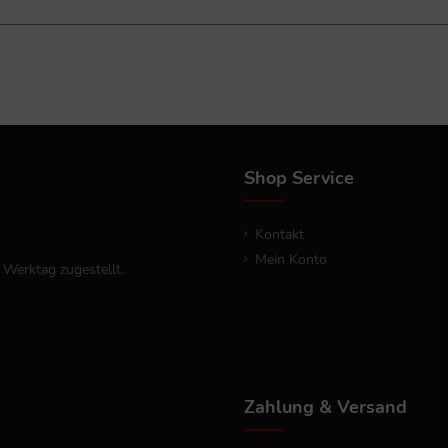
und ein exklusiver Flakon unterstreichen den Premium-Anspruch von YSL
Eau de Parfum IntenseInhalt: 100 ml Duftfamilie: Aromatisch-Holzig 
ie die Intensität und den Charme von YSL Y. Bestellen Sie Ihr Yves Sain
Shop Service
Kontakt
Mein Konto
 Werktag zugestellt.
Zahlung & Versand