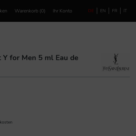
ken
Warenkorb (0)
Ihr Konto
DE
EN
FR
IT
t Y for Men 5 ml Eau de
dkosten