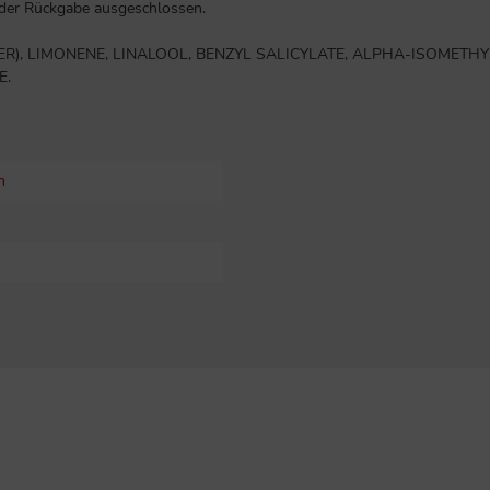
 der Rückgabe ausgeschlossen.
TER), LIMONENE, LINALOOL, BENZYL SALICYLATE, ALPHA-ISOMETHY
E.
m