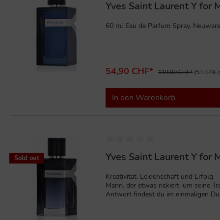
Yves Saint Laurent Y for
60 ml Eau de Parfum Spray. Neuware 
54,90 CHF*
119,00 CHF*
(53.87% g
In den Warenkorb
%
Yves Saint Laurent Y for
Sold out
Kreativität, Leidenschaft und Erfolg
Mann, der etwas riskiert, um seine 
Antwort findest du im einmaligen D
ersten weißen und dunklen Fougère.S