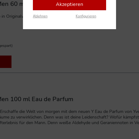
 Men 60 ml Eau de Parfum Intense
Akzeptieren
in Originalverpackung.
Ablehnen
Konfigurieren
espart)
 Men 100 ml Eau de Parfum
 - Erschaffe die Welt von morgen mit dem neuen Y Eau de Parfum von Yve
Träume zu verwirklichen. Denn was ist deine Leidenschaft? Wofür kämpf
ufterlebnis für den Mann. Denn weiße Aldehyde und Geraniennoten in
ei du selbst. Jeden Tag. Mit Y. 100 ml Eau de Parfum SprayNeuware in 