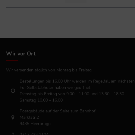
Qualität: Hochwertige Inhaltsstoffe 
(YSL)Produktbezeichnung: Y for Men 
RopionErscheinungsjahr: 2023Erleben S
Erfolg!
Wir vor Ort
Wir versenden täglich von Montag bis Freitag
Bestellungen bis 16.00 Uhr werden im Regelfall am nächsten
Für Selbstabholer haben wir geöffnet:
Dienstag bis Freitag von 9.00 - 11.00 und 13.30 - 18.30
Samstag 10.00 - 16.00
Postgebäude auf der Seite zum Bahnhof
Marktstr.2
9435 Heerbrugg
071 / 733 1104