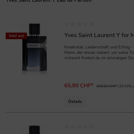
Yves Saint Laurent Y Eau de Parfum
%
Yves Saint Laurent Y for
Sold out
Kreativität, Leidenschaft und Erfolg
Mann, der etwas riskiert, um seine 
Antwort findest du im einmaligen D
ersten weißen und dunklen Fougère.Se
65,90 CHF*
109,00 CHF*
(39.54% g
Details
%