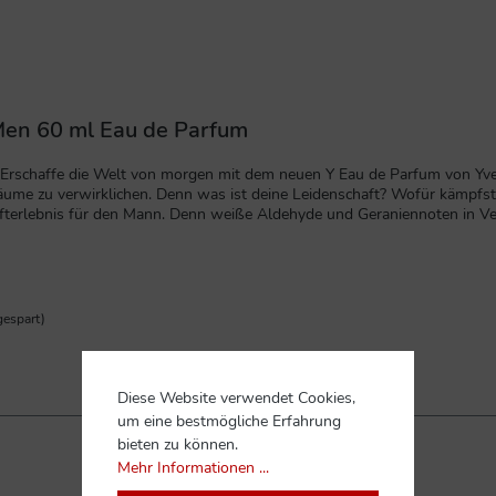
 Men 60 ml Eau de Parfum
 - Erschaffe die Welt von morgen mit dem neuen Y Eau de Parfum von Yve
Träume zu verwirklichen. Denn was ist deine Leidenschaft? Wofür kämpf
ufterlebnis für den Mann. Denn weiße Aldehyde und Geraniennoten in
i du selbst. Jeden Tag. Mit Y.Neuware, Lieferung wie abgebildet ohne 
espart)
Diese Website verwendet Cookies,
um eine bestmögliche Erfahrung
bieten zu können.
Mehr Informationen ...