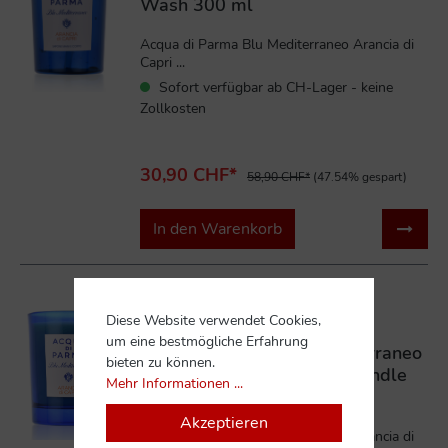
Wash 300 ml
Acqua di Parma Blu Mediterraneo Arancia di
Capri ...
Sofort verfügbar ab CH-Lager - keine
Zollkosten
30,90 CHF*
58,90 CHF*
(47.54% gespart)
In den Warenkorb
%
Diese Website verwendet Cookies,
um eine bestmögliche Erfahrung
Acqua di Parma Blu Mediterraneo
bieten zu können.
Arancia di Capri Scented Candle
Mehr Informationen ...
200g
Akzeptieren
Acqua di Parma Blu Mediterraneo Arancia di