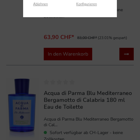
Capri ...
Ablehnen
Konfigurieren
Sofort verfügbar ab CH-Lager - keine
Zollkosten
63,90 CHF*
83,00 CHF*
(23.01% gespart)
In den Warenkorb
%
Acqua di Parma Blu Mediterraneo
Bergamotto di Calabria 180 ml
Eau de Toilette
Acqua di Parma Blu Mediterraneo Bergamotto
di Cal...
Sofort verfügbar ab CH-Lager - keine
Zollkosten