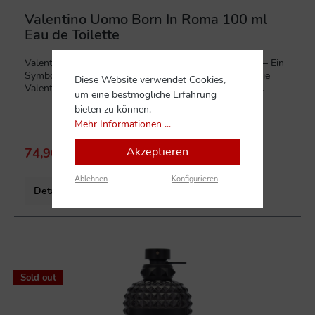
Valentino Uomo Born In Roma 100 ml
Eau de Toilette
Valentino Uomo Born In Roma 100 ml Eau de Toilette – Ein
Symbol für maskuline Eleganz & ModerneEntdecken Sie
Diese Website verwendet Cookies,
Valentino Uomo Born In Roma, ein markantes Eau de
um eine bestmögliche Erfahrung
Toilette aus dem renommierten Hause Valentino. Dieser
bieten zu können.
100-ml-Flakon verkörpert die Essenz von Rom – eine Stadt,
Mehr Informationen ...
in der Tradition auf Streetstyle trifft. Der Duft ist eine
Hommage an die Selbstentfaltung und feiert die Wurzeln
Akzeptieren
der Marke mit einem modernen Twist. Born In Roma ist ein
74,90 CHF*
145,00 CHF*
(48.34% gespart)
holziger, aromatischer Herrenduft, der durch seine kühne
Komposition und zeitlose Raffinesse besticht.Der
Ablehnen
Konfigurieren
DuftcharakterBorn In Roma ist ein Duft voller Kontraste, der
Details
durch seine Frische und gleichzeitige Tiefe überzeugt. Er
beginnt mit einer kühlen, mineralischen Note, entwickelt sich
zu einem würzigen Herzen und endet in einer kraftvollen,
holzigen Basis. Das Parfum ist vielseitig einsetzbar –
maskulin genug für den Abend, aber durch seine Frische
%
auch ideal für den täglichen Auftritt im Büro oder in der
Sold out
Freizeit.Die DuftkompositionKopfnoten: Der Auftakt ist kühl
und belebend mit mineralischen Noten, spritziger Zitrone
und einem modernen Hauch von Veilchenblatt, die für