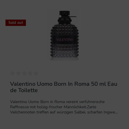
%
Sold out
Valentino Uomo Born In Roma 50 ml Eau
de Toilette
Valentino Uomo Born in Roma vereint verführerische
Raffinesse mit holzig-frischer Männlichkeit.Zarte
Veilchennoten treffen auf würzigen Salbei, scharfen Ingwer
und leicht rauchiges Vetiver - das Ergebnis ist ein
unvergessliches Dufterlebnis, das an einen Trip durch die
engen Gassen Roms erinnert. Als Hommage an die