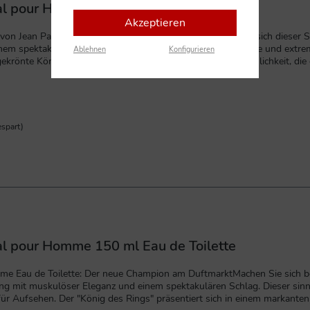
dal pour Homme 150 ml Deodorant Spray
Akzeptieren
ean Paul Gaultier Mit einer muskulösen Eleganz greift sich dies
em spektakulären Schlag aus.Das sinnliche, energiegeladene und extrem 
Ablehnen
Konfigurieren
ekrönte König des Rings verführt seine Fans mit einer Männlichkeit, die 
rlangt nach mehr: Die Show kann beginnen!Das passende Deodorant Spray
spart)
al pour Homme 150 ml Eau de Toilette
me Eau de Toilette: Der neue Champion am DuftmarktMachen Sie sich ber
rkanten, nachfüllbaren Flakon mit einer triumphierenden Goldkrone als