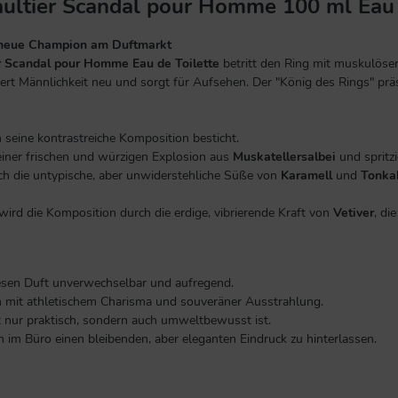
ultier Scandal pour Homme 100 ml Eau 
 neue Champion am Duftmarkt
r Scandal pour Homme Eau de Toilette
betritt den Ring mit muskulöser
t Männlichkeit neu und sorgt für Aufsehen. Der "König des Rings" präse
ch seine kontrastreiche Komposition besticht
.
einer frischen und würzigen Explosion aus
Muskatellersalbei
und spritz
ch die untypische, aber unwiderstehliche Süße von
Karamell
und
Tonka
ird die Komposition durch die erdige, vibrierende Kraft von
Vetiver
, di
iesen Duft unverwechselbar und aufregend.
 mit athletischem Charisma und souveräner Ausstrahlung.
ht nur praktisch, sondern auch umweltbewusst ist.
im Büro einen bleibenden, aber eleganten Eindruck zu hinterlassen.