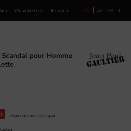
ken
Warenkorb (0)
Ihr Konto
DE
EN
FR
IT
er Scandal pour Homme
lette
%
125,00 CHF*
(44.08% gespart)
dkosten