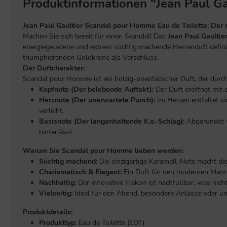
Produktinformationen "Jean Paul Ga
Jean Paul Gaultier Scandal pour Homme Eau de Toilette
: Der
Machen Sie sich bereit für einen Skandal! Das
Jean Paul Gaultie
energiegeladene und extrem süchtig machende Herrenduft definier
triumphierenden Goldkrone als Verschluss.
Der Duftcharakter:
Scandal pour Homme
ist ein holzig-orientalischer Duft, der dur
Kopfnote (Der belebende Auftakt):
Der Duft eröffnet mit 
Herznote (Der unerwartete Punch):
Im Herzen entfaltet si
verleiht.
Basisnote (Der langanhaltende K.o.-Schlag):
Abgerundet w
hinterlässt.
Warum Sie
Scandal pour Homme
lieben werden:
Süchtig machend:
Die einzigartige Karamell-Note macht d
Charismatisch & Elegant:
Ein Duft für den modernen Mann
Nachhaltig:
Der innovative Flakon ist nachfüllbar, was nic
Vielseitig:
Ideal für den Abend, besondere Anlässe oder um 
Produktdetails:
Produkttyp:
Eau de Toilette (EDT)