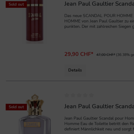
Jean Paul Gaultier Scan
Sold out
Das neue SCANDAL POUR HOMME von J
HOMME von Jean Paul Gaultier zu ein
punkten. Der mit zahlreichen Siegen g
Ganz Paris erzittert vor ihm und ve
29,90 CHF*
47,00 CHF*
(36.38% ge
Details
%
Jean Paul Gaultier Scand
Sold out
Jean Paul Gaultier Scandal pour Hom
Homme Eau de Toilette betritt den Ring mit muskulöser Eleganz und einem spektakulären Schlag. Dieser sinnliche, energiegeladene und extrem süchtig machende Herrenduft
definiert Männlichkeit neu und sorgt für Aufsehen. Der "König des Rings" präsentiert sich in einem ma