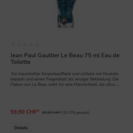
Jean Paul Gaultier Le Beau 75 ml Eau de
Toilette
Ein traumhafter Körperbau!Rank und schlank mit Muskeln
bepackt und einem Feigenblatt als einziger Bekleidung: Der
Flakon von Le Beau steht für eine Männlichkeit, die ultra-
sexy ist. Ein Eau de Toilette für Herren, das rund um die
Unwiderstehlichkeit von Tonka und Kokosholz in
Verbindung mit den frischen Facetten der Bergamotte
konzipiert ist.Eine frische und kraftvolle Duftaura für einen
verführerischen Mann. 75 ml Eaiu de Toilette SprayNeuware
59,90 CHF*
89,90 CHF*
(33.37% gespart)
in Originalverpackung
Details