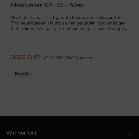
Moisturizer SPF 15 - 50ml
Der Estée Lauder Nr. 1 getönte Moisturizer. Daywear Sheer
Tint verleiht jedem Hautton einen gesunden, gleichmäßigen
Farbschimmer.Ausgestattet mit einem spezifischen Komplex
aus Antioxidanzien, die für die Hautgesundheit wichtig sind,
unterstützt er die Haut beim Kampf gegen sichtbare Zeichen
der Zeit. Die Haut sieht glatter und ebenmäßiger aus.
Wunderbar durchfeuchtet, intensiv geschützt, gesund
strahlend. Die leichte, zunächst farblose Textur verwandelt
36,50 CHF*
83,00 CHF*
(56.02% gespart)
sich vor Ihren Augen in einen strahlenden Ton. Die leichte
Nuance passt sich nahezu jedem natürlichen Hautton
an.Anwendung:Morgens nach dem Repair Serum auftragen.
Details
Beim Auftragen farblos. Farbe entwickelt sich langsam
während des Eincremen. .
Wir vor Ort