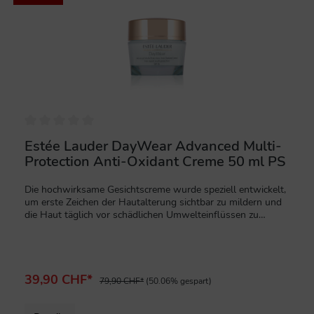
Estée Lauder DayWear Advanced Multi-
Protection Anti-Oxidant Creme 50 ml PS
Die hochwirksame Gesichtscreme wurde speziell entwickelt,
um erste Zeichen der Hautalterung sichtbar zu mildern und
die Haut täglich vor schädlichen Umwelteinflüssen zu
schützen. Dank des integrierten Lichtschutzfaktors SPF15
bietet die Pflege zusätzlichen Schutz vor lichtbedingter
Hautalterung und unterstützt ein frisches, gesundes
Hautbild. Die angenehm leichte Creme-Textur verschmilzt
sofort mit der Haut und hinterlässt ein geschmeidiges,
39,90 CHF*
79,90 CHF*
(50.06% gespart)
gepflegtes Finish ohne zu beschweren. Ideal für die tägliche
Anwendung bei normaler, Misch- oder leicht trockener Haut.