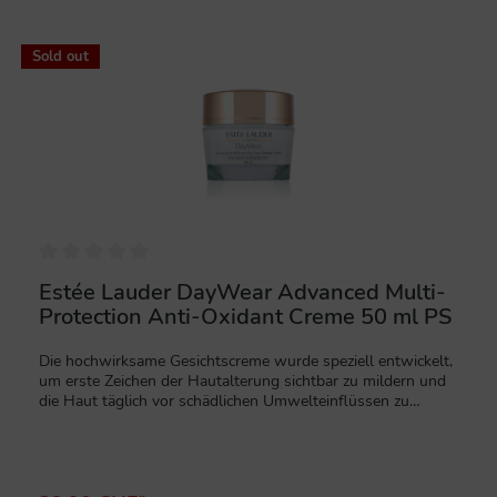
%
Sold out
Estée Lauder DayWear Advanced Multi-
Protection Anti-Oxidant Creme 50 ml PS
Die hochwirksame Gesichtscreme wurde speziell entwickelt,
um erste Zeichen der Hautalterung sichtbar zu mildern und
die Haut täglich vor schädlichen Umwelteinflüssen zu
schützen. Dank des integrierten Lichtschutzfaktors SPF15
bietet die Pflege zusätzlichen Schutz vor lichtbedingter
Hautalterung und unterstützt ein frisches, gesundes
Hautbild. Die angenehm leichte Creme-Textur verschmilzt