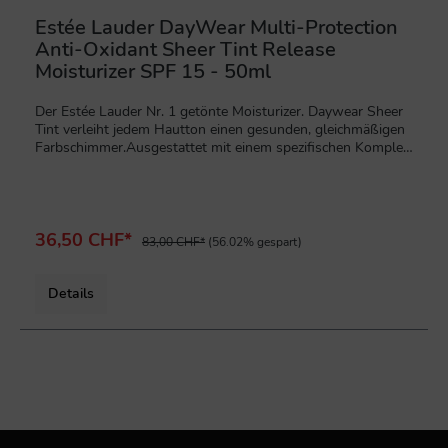
Estée Lauder DayWear Multi-Protection
Anti-Oxidant Sheer Tint Release
Moisturizer SPF 15 - 50ml
Der Estée Lauder Nr. 1 getönte Moisturizer. Daywear Sheer
Tint verleiht jedem Hautton einen gesunden, gleichmäßigen
Farbschimmer.Ausgestattet mit einem spezifischen Komplex
aus Antioxidanzien, die für die Hautgesundheit wichtig sind,
unterstützt er die Haut beim Kampf gegen sichtbare Zeichen
der Zeit. Die Haut sieht glatter und ebenmäßiger aus.
Wunderbar durchfeuchtet, intensiv geschützt, gesund
strahlend. Die leichte, zunächst farblose Textur verwandelt
36,50 CHF*
83,00 CHF*
(56.02% gespart)
sich vor Ihren Augen in einen strahlenden Ton. Die leichte
Nuance passt sich nahezu jedem natürlichen Hautton
an.Anwendung:Morgens nach dem Repair Serum auftragen.
Details
Beim Auftragen farblos. Farbe entwickelt sich langsam
während des Eincremen. .