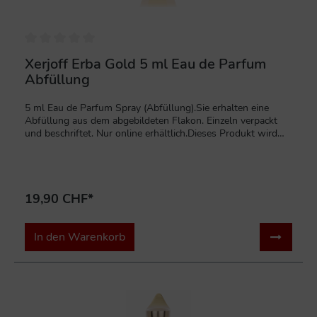
und Sillage.Produktdetails & VorteileInhalt: 100 ml (auch in
50 ml erhältlich)Konzentration: Eau de Parfum
(EDP)Charakter: Fruchtig, würzig, warm, elegantUnisex:
Geschlechtsneutral – für alle, die Luxus
schätzenVerpackung: Das 2023 re-released Erba Gold
Xerjoff Erba Gold 5 ml Eau de Parfum
kommt in einer lackierten, glänzenden Oberfläche, anstelle
Abfüllung
der traditionellen Samtverpackung.
5 ml Eau de Parfum Spray (Abfüllung).Sie erhalten eine
Abfüllung aus dem abgebildeten Flakon. Einzeln verpackt
und beschriftet. Nur online erhältlich.Dieses Produkt wird
auf Kundenwunsch hergestellt und ist von der Rückgabe
ausgeschlossen. Inhaltsstoffe: ALCOHOL DENAT., PARFUM
(FRAGRANCE), AQUA (WATER), LIMONENE, LINALOOL,
CITRONELLOL, COUMARIN, CITRAL, GERANIOL, BENZYL
19,90 CHF*
ALCOHOL, BENZYL BENZOATE.
In den Warenkorb
%