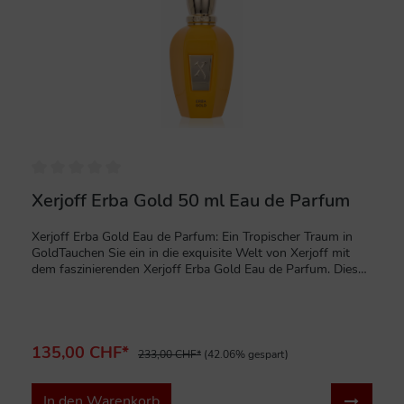
Xerjoff Erba Gold 50 ml Eau de Parfum
Xerjoff Erba Gold Eau de Parfum: Ein Tropischer Traum in
GoldTauchen Sie ein in die exquisite Welt von Xerjoff mit
dem faszinierenden Xerjoff Erba Gold Eau de Parfum. Dieser
Duft entführt Sie in ein sonniges Paradies, das die Essenz
mediterraner Anziehungskraft mit einer luxuriösen, würzigen
Wendung einfängt. Erba Gold ist eine meisterhafte
Komposition, die als eleganter, sanfterer und runderer Duft
im Vergleich zu seinem Vorgänger Erba Pura beschrieben
135,00 CHF*
233,00 CHF*
(42.06% gespart)
wird und eine einzigartige Balance zwischen Fruchtigkeit und
Würze bietet.Dieser charismatische Unisex-Duft (verfügbar
in 50ml und 100ml) ist ein Ausdruck von anspruchsvoller
In den Warenkorb