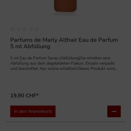
verleihen.Parfums de Marly Althair ist ein vielseitiger,
luxuriöser Duft, der sowohl tagsüber als auch abends
getragen werden kann und sich ideal für Kenner eignet, die
einen einzigartigen, langanhaltenden und anspruchsvollen
Vanilleduft suchen.
Parfums de Marly Althair Eau de Parfum
5 ml Abfüllung
5 ml Eau de Parfum Spray (Abfüllung)Sie erhalten eine
Abfüllung aus dem abgebildeten Flakon. Einzeln verpackt
und beschriftet. Nur online erhältlich.Dieses Produkt wird
auf Kundenwunsch hergestellt und ist von der Rückgabe
ausgeschlossen. Inhaltsstoffe: ALCOHOL DENAT., PARFUM
(FRAGRANCE), AQUA (WATER), LIMONENE, LINALOOL,
TOCOPHEROL, CITRAL, GERANIOL
19,90 CHF*
In den Warenkorb