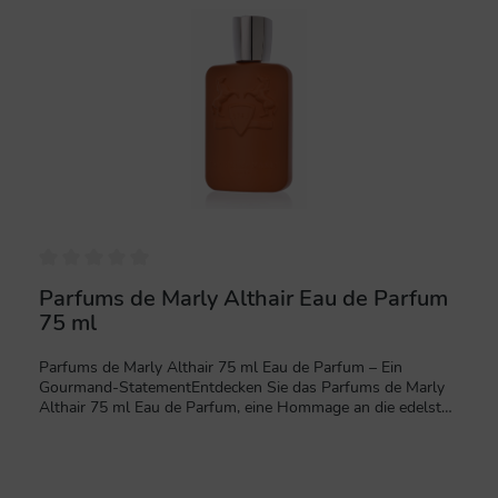
%
Parfums de Marly Althair Eau de Parfum
75 ml
Parfums de Marly Althair 75 ml Eau de Parfum – Ein
Gourmand-StatementEntdecken Sie das Parfums de Marly
Althair 75 ml Eau de Parfum, eine Hommage an die edelste
aller Duftnoten: die Vanille. Dieser raffinierte, moderne und
fesselnde Unisex-Duft bricht mit traditionellen Codes und
setzt neue Standards in der Welt der luxuriösen
Nischenparfums. Er repräsentiert die Kunstfertigkeit und