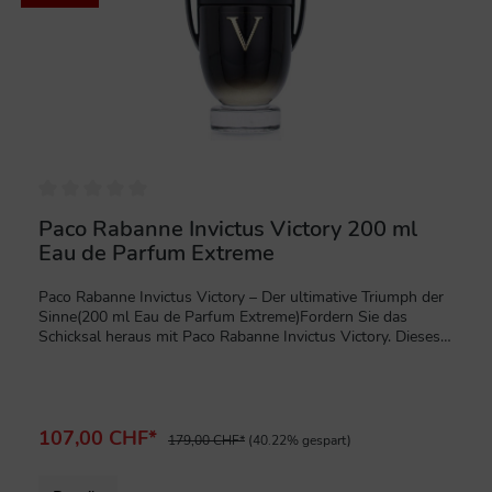
Paco Rabanne Invictus Victory 200 ml
Eau de Parfum Extreme
Paco Rabanne Invictus Victory – Der ultimative Triumph der
Sinne(200 ml Eau de Parfum Extreme)Fordern Sie das
Schicksal heraus mit Paco Rabanne Invictus Victory. Dieses
beeindruckende 200 ml Eau de Parfum Extreme ist ein
Kraftpaket für den modernen Helden, der niemals aufgibt
und seine Ziele mit Leidenschaft verfolgt. Invictus Victory ist
nicht nur ein Duft, sondern ein Statement für Erfolg, Stärke
und die unbändige Energie des Sieges. In dieser intensiven
107,00 CHF*
179,00 CHF*
(40.22% gespart)
Edition verschmilzt Paco Rabanne extreme Frische mit
magnetischer Sinnlichkeit.Das Dufterlebnis: Intensiv, Frisch,