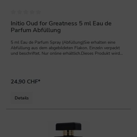
Initio Oud for Greatness 5 ml Eau de
Parfum Abfüllung
5 ml Eau de Parfum Spray (Abfüllung)Sie erhalten eine
Abfüllung aus dem abgebildeten Flakon. Einzeln verpackt
und beschriftet. Nur online erhältlich.Dieses Produkt wird
auf Kundenwunsch hergestellt und ist von der Rückgabe
ausgeschlossen. Inhaltsstoffe: ALCOHOL DENAT.,
PARFUM (FRAGRANCE), AQUA (WATER), LIMONENE,
LINALOOL, EUGENOL.
24,90 CHF*
Details
%