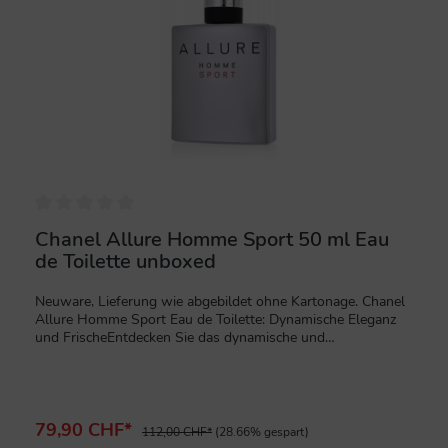
%
Chanel Allure Homme Sport 50 ml Eau
de Toilette unboxed
Neuware, Lieferung wie abgebildet ohne Kartonage. Chanel
Allure Homme Sport Eau de Toilette: Dynamische Eleganz
und FrischeEntdecken Sie das dynamische und
energiegeladene Chanel Allure Homme Sport Eau de
Toilette, einen Duft, der die Frische des Sports mit der
Raffinesse und Eleganz von CHANEL verbindet. Diese
Komposition ist für den aktiven, charismatischen Mann, der
das Spiel des Lebens beherrscht und sich durch eine
79,90 CHF*
112,00 CHF*
(28.66% gespart)
natürliche, ungezwungene Ausstrahlung auszeichnet. Die