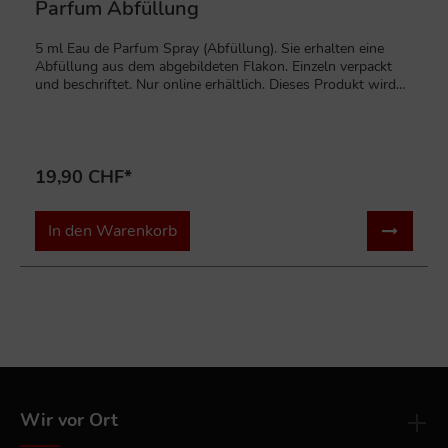
Parfum Abfüllung
5 ml Eau de Parfum Spray (Abfüllung). Sie erhalten eine
Abfüllung aus dem abgebildeten Flakon. Einzeln verpackt
und beschriftet. Nur online erhältlich. Dieses Produkt wird
auf Kundenwunsch hergestellt und ist von der Rückgabe
ausgeschlossen. Inhaltsstoffe: ALCOHOL DENAT., PARFUM
(FRAGRANCE), AQUA (WATER), BENZYL BENZOATE,
BENZYL CINNAMATE, COUMARIN, LIMONENE, LINALOOL,
19,90 CHF*
BENZYL ALCOHOL, ISOEUGENOL.
In den Warenkorb
Wir vor Ort