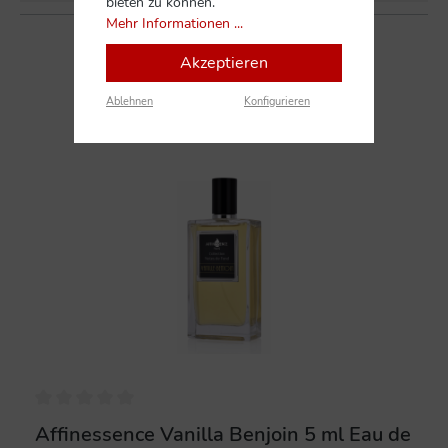
bieten zu können.
Mehr Informationen ...
Akzeptieren
Ablehnen
Konfigurieren
Affinessence Vanilla Benjoin 5 ml Eau de