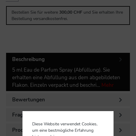
Bestellen Sie für weitere
300,00 CHF
und Sie erhalten Ihre
Bestellung versandkostenfrei.
Beschreibung
5 ml Eau de Parfum Spray (Abfüllung). Sie
erhalten eine Abfüllung aus dem abgebildeten
Flakon. Einzeln verpackt und beschri…
Mehr
Bewertungen
Fragen zum Artikel
Diese Website verwendet Cookies,
Produktsicherheit
um eine bestmögliche Erfahrung