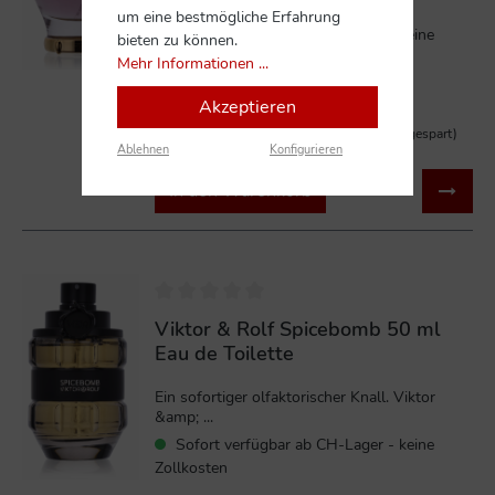
Originalverp...
um eine bestmögliche Erfahrung
Sofort verfügbar ab CH-Lager - keine
bieten zu können.
Zollkosten
Mehr Informationen ...
Akzeptieren
78,90 CHF*
292,00 CHF*
(72.98% gespart)
Ablehnen
Konfigurieren
In den Warenkorb
%
Viktor & Rolf Spicebomb 50 ml
Eau de Toilette
Ein sofortiger olfaktorischer Knall. Viktor
&amp; ...
Sofort verfügbar ab CH-Lager - keine
Zollkosten