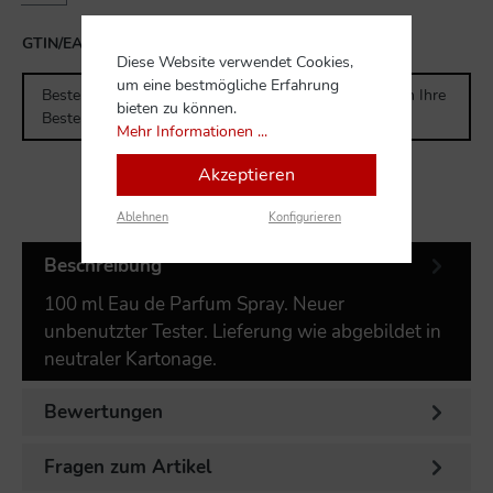
GTIN/EAN:
3274872420632
Diese Website verwendet Cookies,
um eine bestmögliche Erfahrung
Bestellen Sie für weitere
300,00 CHF
und Sie erhalten Ihre
bieten zu können.
Bestellung versandkostenfrei.
Mehr Informationen ...
Akzeptieren
Ablehnen
Konfigurieren
Beschreibung
100 ml Eau de Parfum Spray. Neuer
unbenutzter Tester. Lieferung wie abgebildet in
neutraler Kartonage.
Bewertungen
Fragen zum Artikel