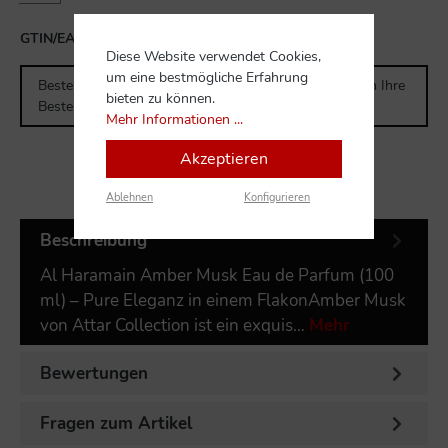
GTIN/EAN:
6291100130634
Diese Website verwendet Cookies,
um eine bestmögliche Erfahrung
Bestellen Sie für weitere
300,00 CHF
und Sie erhalten Ihre
bieten zu können.
Bestellung versandkostenfrei.
Mehr Informationen ...
Akzeptieren
Ablehnen
Konfigurieren
Beschreibung
Al Haramain Amber Musk Eau de Parfum (100
ml) – Pure Eleganz in einem FlakonAmber Musk
von Attar Collection ist ein exquis…
Mehr
Bewertungen
Fragen zum Artikel