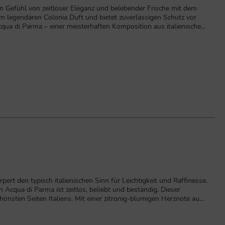
n Gefühl von zeitloser Eleganz und belebender Frische mit dem
dem Auftragen.Langanhaltender Schutz: Bietet effektiven und
 des klassischen Colonia Duftes.Einfache Anwendung: Der feine
 ist ein universeller, zeitloser Duft, der seit 1916 Männer und
, Orange, Neroli, Lavendel, Eisenkraut, Bulgarische Rose,
Deodorant Spray 150ml jetzt und genießen Sie langanhaltende
ert den typisch italienischen Sinn für Leichtigkeit und Raffinesse,
cqua di Parma ist zeitlos, beliebt und beständig. Dieser
hönsten Seiten Italiens. Mit einer zitronig-blumigen Herznote aus
e mit den heutigen Noten von Vetiver, Sandelholz und Patschuli
bene, RosmarinBasisnoten:Vetiver, Sandelholz, Patschuli