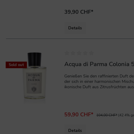
39,90 CHF*
Details
%
Acqua di Parma Colonia 
Sold out
Genießen Sie den raffinierten Duft de
der sich in einer harmonischen Misch
ikonische Duft aus Zitrusfrüchten aus
einer Mischung aus Lavendel und Dama
abgerundet.Kopfnoten:Zitrone, Süßor
59,90 CHF*
104,00 CHF*
(42.4% ge
Details