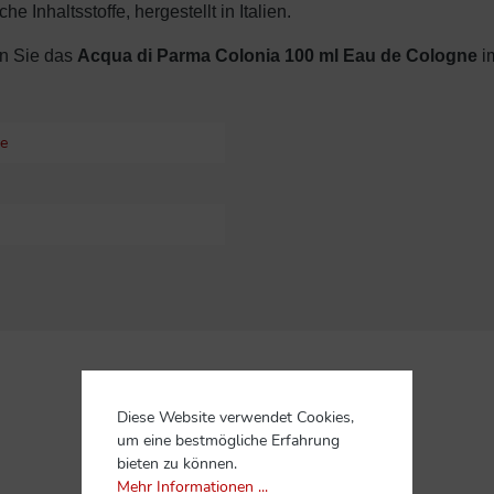
he Inhaltsstoffe, hergestellt in Italien.
n Sie das
Acqua di Parma Colonia 100 ml Eau de Cologne
im
e
Diese Website verwendet Cookies,
um eine bestmögliche Erfahrung
bieten zu können.
Mehr Informationen ...