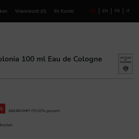
ken
Warenkorb (0)
Ihr Konto
DE
EN
FR
IT
olonia 100 ml Eau de Cologne
%
162,00 CHF*
(55.62% gespart)
dkosten