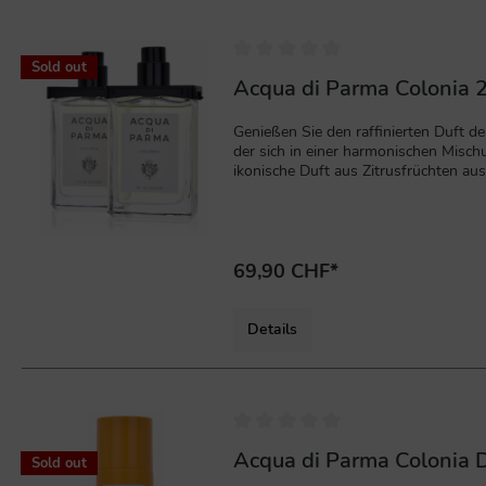
Sold out
Acqua di Parma Colonia 2
Genießen Sie den raffinierten Duft de
der sich in einer harmonischen Misch
ikonische Duft aus Zitrusfrüchten aus
einer Mischung aus Lavendel und Dama
abgerundet.Kopfnoten:Zitrone, Süßor
69,90 CHF*
Details
%
Acqua di Parma Colonia 
Sold out