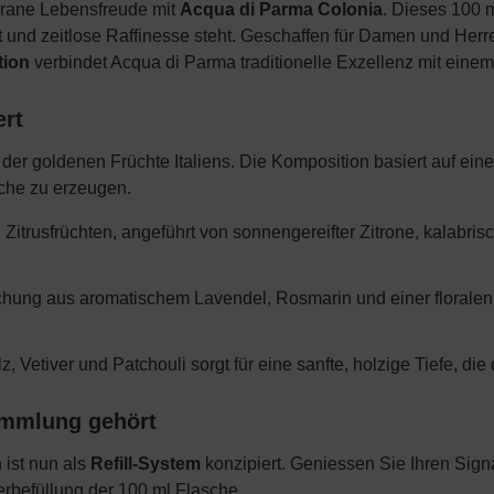
errane Lebensfreude mit
Acqua di Parma Colonia
. Dieses 100 m
st und zeitlose Raffinesse steht. Geschaffen für Damen und Herr
tion
verbindet Acqua di Parma traditionelle Exzellenz mit ei
ert
– der goldenen Früchte Italiens. Die Komposition basiert auf ei
sche zu erzeugen.
 Zitrusfrüchten, angeführt von sonnengereifter Zitrone, kalabr
schung aus aromatischem Lavendel, Rosmarin und einer floral
Vetiver und Patchouli sorgt für eine sanfte, holzige Tiefe, die 
ammlung gehört
 ist nun als
Refill-System
konzipiert. Geniessen Sie Ihren Signa
rbefüllung der 100 ml Flasche.