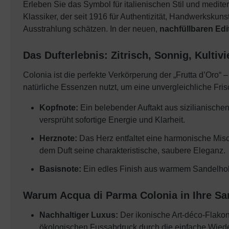
Erleben Sie das Symbol für italienischen Stil und medit
Klassiker, der seit 1916 für Authentizität, Handwerkskun
Ausstrahlung schätzen. In der neuen,
nachfüllbaren Edi
Das Dufterlebnis: Zitrisch, Sonnig, Kultivi
Colonia ist die perfekte Verkörperung der „Frutta d’Oro“ 
natürliche Essenzen nutzt, um eine unvergleichliche Fri
Kopfnote:
Ein belebender Auftakt aus sizilianischen
versprüht sofortige Energie und Klarheit.
Herznote:
Das Herz entfaltet eine harmonische Mi
dem Duft seine charakteristische, saubere Eleganz.
Basisnote:
Ein edles Finish aus warmem Sandelholz, 
Warum Acqua di Parma Colonia in Ihre S
Nachhaltiger Luxus:
Der ikonische Art-déco-Flakon
ökologischen Fussabdruck durch die einfache Wiede