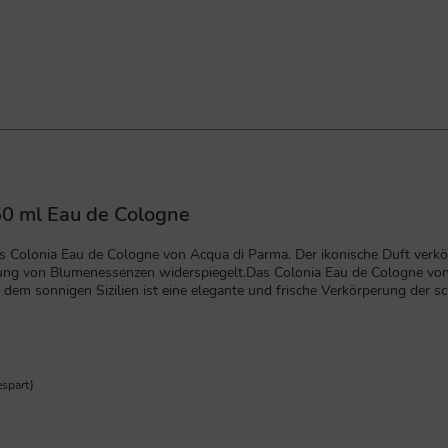
50 ml Eau de Cologne
s Colonia Eau de Cologne von Acqua di Parma. Der ikonische Duft verkörp
ung von Blumenessenzen widerspiegelt.Das Colonia Eau de Cologne von A
 dem sonnigen Sizilien ist eine elegante und frische Verkörperung der sc
strose wird der raffinierte Duft dieses Eau de Cologne in der Basisnot
ange, kalabrische BergamotteHerznoten:Lavendel, bulgarische Rose, Ver
spart)