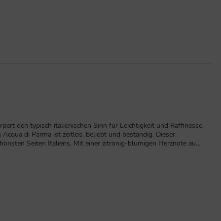
ert den typisch italienischen Sinn für Leichtigkeit und Raffinesse,
cqua di Parma ist zeitlos, beliebt und beständig. Dieser
hönsten Seiten Italiens. Mit einer zitronig-blumigen Herznote aus
e mit den heutigen Noten von Vetiver, Sandelholz und Patschuli
bene, RosmarinBasisnoten:Vetiver, Sandelholz, Patschuli