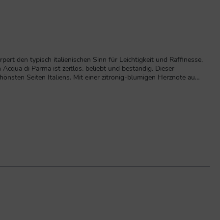
ert den typisch italienischen Sinn für Leichtigkeit und Raffinesse,
cqua di Parma ist zeitlos, beliebt und beständig. Dieser
hönsten Seiten Italiens. Mit einer zitronig-blumigen Herznote aus
e mit den heutigen Noten von Vetiver, Sandelholz und Patschuli
bene, RosmarinBasisnoten:Vetiver, Sandelholz, Patschuli