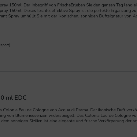
ay 150ml: Der Inbegriff von FrischeErleben Sie den ganzen Tag lang ei
a Duft und bietet zuverlässigen Schutz vor
fühl der Belebung und ist ideal für die tägliche Anwendung.Vorteile
ortige Frische: Die Spray-Formel kühlt und belebt die Haut sofort nach 
den ganzen Tag.Diskrete Parfümierung: Hinterlässt einen subtilen Hauch
d hygienische Anwendung.Duftprofil: Ein Klassiker der ParfümerieColonia
kter: Klassisch, frisch, elegant, belebendDuftnoten: Zitrone, Bergamotte
spart)
n auf die saubere, trockene Achselhaut sprühen. Aus einer
ischem Luxus und Tradition. Bestellen Sie das Acqua di Parma Colonia 
20 ml EDC
s Colonia Eau de Cologne von Acqua di Parma. Der ikonische Duft verkörp
ung von Blumenessenzen widerspiegelt. Das Colonia Eau de Cologne von A
 dem sonnigen Sizilien ist eine elegante und frische Verkörperung der sc
strose wird der raffinierte Duft dieses Eau de Cologne in der Basisnot
range, kalabrische BergamotteHerznoten:Lavendel, bulgarische Rose, Ver